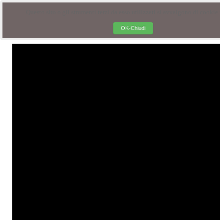
Questo sito o gli strumenti terzi da esso utilizzati si avvalgono di cookie n
OK-Chiudi