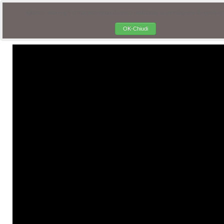
Questo sito o gli strumenti terzi da esso utilizzati si avvalgono di cookie n
OK-Chiudi