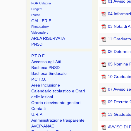
01 Avviso p
POR Calabria
Progetti
04 Informazi
Eventi
GALLERIE
03 Nota di
Photogallery
Videogallery
AREA RISERVATA
11 Graduator
PNSD
06 Determin
P.T.O.F.
Accesso agli Atti
05 Nomina RU
Bacheca PNSD
Bacheca Sindacale
10 Graduator
P.C.T.O.
Area Inclusione
07 Avviso se
Calendario scolastico e Orari
delle lezioni
09 Decreto C
Orario ricevimento genitori
Contatti
U.R.P.
13 Graduator
Amministrazione trasparente
AVCP-ANAC
AVVISO DI