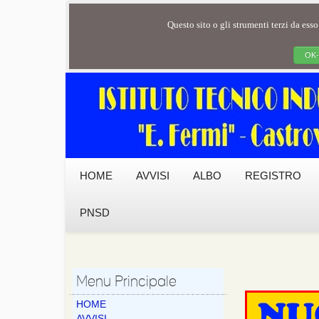
Questo sito o gli strumenti terzi da esso
OK-
HOME
AVVISI
ALBO
REGISTRO
PNSD
Menu Principale
HOME
AVVISI