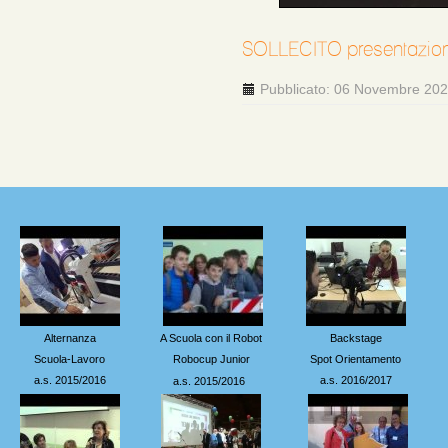
SOLLECITO presentazio
Pubblicato: 06 Novembre 20
Alternanza
A Scuola con il Robot
Backstage
Scuola-Lavoro
Robocup Junior
Spot Orientamento
a.s. 2015/2016
a.s. 2016/2017
a.s. 2015/2016