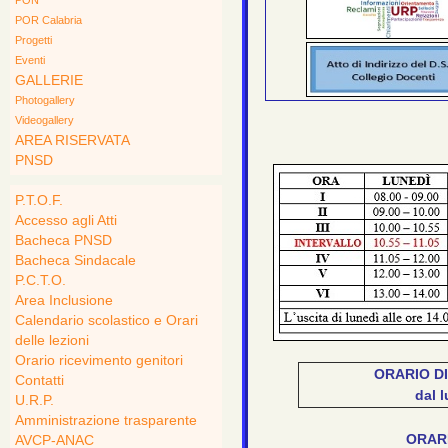
POR Calabria
Progetti
Eventi
GALLERIE
Photogallery
Videogallery
AREA RISERVATA
PNSD
P.T.O.F.
Accesso agli Atti
Bacheca PNSD
Bacheca Sindacale
P.C.T.O.
Area Inclusione
Calendario scolastico e Orari
delle lezioni
Orario ricevimento genitori
ORARIO DI
Contatti
dal l
U.R.P.
Amministrazione trasparente
ORARI
AVCP-ANAC