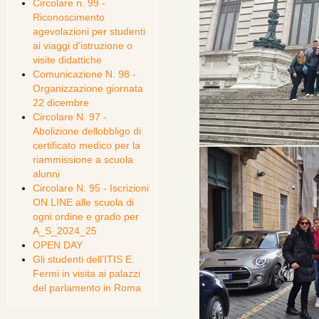
Circolare n. 99 -
Riconoscimento
agevolazioni per studenti
ai viaggi d'istruzione o
visite didattiche
Comunicazione N. 98 -
Organizzazione giornata
22 dicembre
Circolare N. 97 -
Abolizione dellobbligo di
certificato medico per la
riammissione a scuola
alunni
Circolare N. 95 - Iscrizioni
ON LINE alle scuola di
ogni ordine e grado per
A_S_2024_25
OPEN DAY
Gli studenti dell’ITIS E.
Fermi in visita ai palazzi
del parlamento in Roma