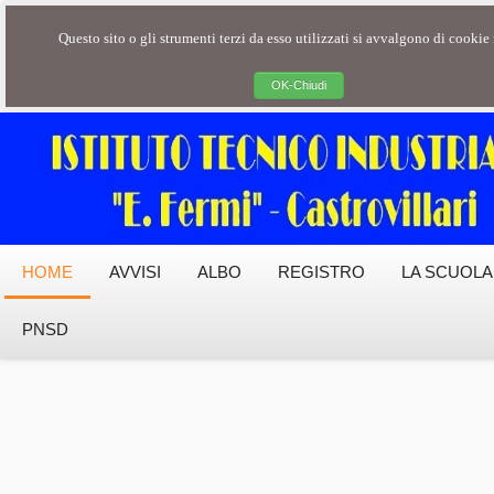
Questo sito o gli strumenti terzi da esso utilizzati si avvalgono di cookie n
OK-Chiudi
HOME
AVVISI
ALBO
REGISTRO
LA SCUOLA
PNSD