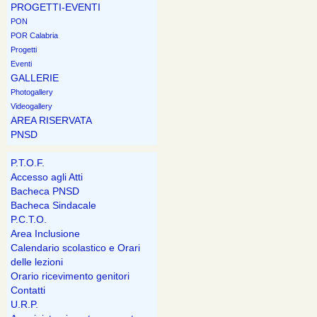
PROGETTI-EVENTI
PON
POR Calabria
Progetti
Eventi
GALLERIE
Photogallery
Videogallery
AREA RISERVATA
PNSD
P.T.O.F.
Accesso agli Atti
Bacheca PNSD
Bacheca Sindacale
P.C.T.O.
Area Inclusione
Calendario scolastico e Orari
delle lezioni
Orario ricevimento genitori
Contatti
U.R.P.