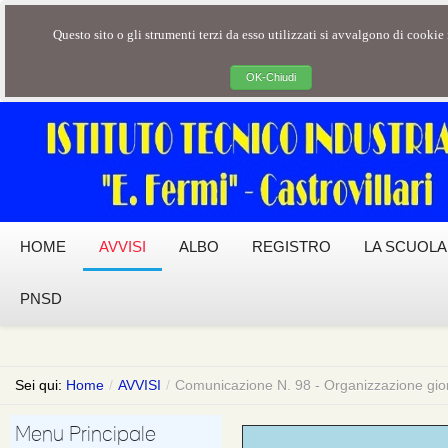
Questo sito o gli strumenti terzi da esso utilizzati si avvalgono di cookie n
OK-Chiudi
HOME
AVVISI
ALBO
REGISTRO
LA SCUOLA
PNSD
Sei qui:
Home
/
AVVISI
/
Comunicazione N. 98 - Organizzazione gio
Menu Principale