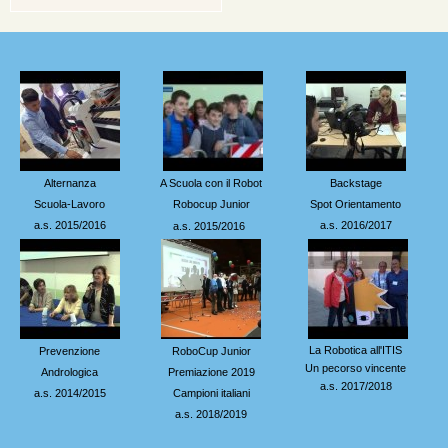
Alternanza
A Scuola con il Robot
Backstage
Scuola-Lavoro
Robocup Junior
Spot Orientamento
a.s. 2015/2016
a.s. 2016/2017
a.s. 2015/2016
La
Robotica all'ITIS
Prevenzione
RoboCup Junior
Un pecorso vincente
Andrologica
Premiazione 2019
a.s. 2017/2018
a.s. 2014/2015
Campioni italiani
a.s. 2018/2019